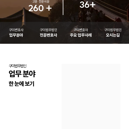
36
+
·고문·전문위원
260
+
1800-7905
구미변호사
구미법무법인
구미변호사
구미법무법인
업무분야
전문변호사
주요 업무사례
오시는길
구미
법무법인
업무 분야
한 눈에 보기