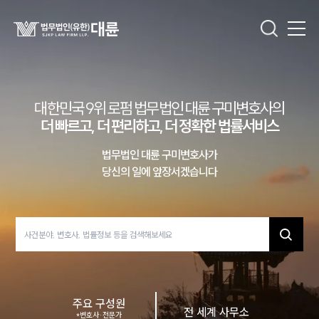
대륜 구미로펌 강점
대한민국 9위 로펌 법무법인 대륜
구미
변호사의
서울·구미변호사
더 빠르고, 더 편리하고, 더 정확한 법률서비스
구미형사전문변호사
구미이혼전문변호사
법무법인 대륜
구미
변호사가
구미학교폭력변호사
구미부동산변호사
당신의 일에 앞장서겠습니다
구미음주운전·교통사고변호사
구미변호사 업무분야
구미변호사 주요 업무사례
구미 분사무소 오시는 길
구미변호사상담 상담접수
채용정보
주요 구성원
전 세계 사무소
*
변호사·전문가
